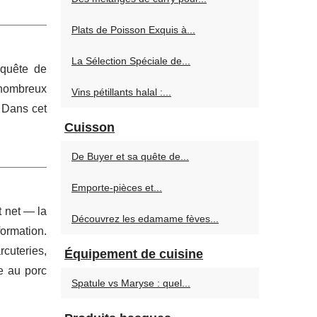
Plats de Poisson Exquis à...
La Sélection Spéciale de...
 quête de
 nombreux
Vins pétillants halal :...
 Dans cet
Cuisson
De Buyer et sa quête de...
Emporte-pièces et...
t net — la
Découvrez les edamame fèves...
formation.
rcuteries,
Équipement de cuisine
ée au porc
Spatule vs Maryse : quel...