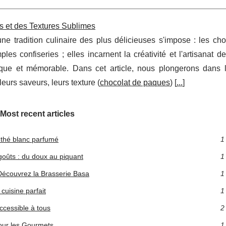
s et des Textures Sublimes
ne tradition culinaire des plus délicieuses s'impose : les cho
s confiseries ; elles incarnent la créativité et l'artisanat d
unique et mémorable. Dans cet article, nous plongerons dans
eurs saveurs, leurs texture (
chocolat de paques
) [
...
]
Most recent articles
 thé blanc parfumé
1
goûts : du doux au piquant
1
Découvrez la Brasserie Basa
1
cuisine parfait
1
accessible à tous
2
our les Gourmets
1