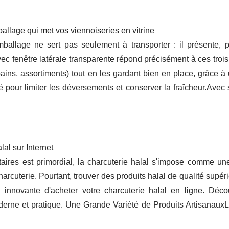
ballage qui met vos viennoiseries en vitrine
mballage ne sert pas seulement à transporter : il présente, p
ec fenêtre latérale transparente répond précisément à ces trois 
s pains, assortiments) tout en les gardant bien en place, grâce à
é pour limiter les déversements et conserver la fraîcheur.Avec s
l sur Internet
res est primordial, la charcuterie halal s'impose comme une
arcuterie. Pourtant, trouver des produits halal de qualité supér
ion innovante d'acheter votre
charcuterie halal en ligne
. Déco
rne et pratique. Une Grande Variété de Produits ArtisanauxL