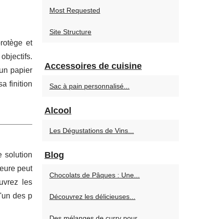
Most Requested
Site Structure
rotège et
objectifs.
Accessoires de cuisine
 un papier
a finition
Sac à pain personnalisé...
Alcool
Les Dégustations de Vins...
Blog
 solution
ieure peut
Chocolats de Pâques : Une...
uvrez les
'un des p
Découvrez les délicieuses...
Des mélanges de curry pour...