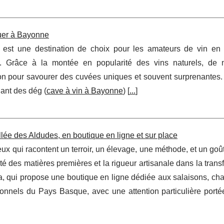
uer à Bayonne
 est une destination de choix pour les amateurs de vin en
ifs. Grâce à la montée en popularité des vins naturels, de
gion pour savourer des cuvées uniques et souvent surprenantes.
nant des dég (
cave à vin à Bayonne
) [
...
]
allée des Aldudes, en boutique en ligne et sur place
 qui racontent un terroir, un élevage, une méthode, et un goû
ité des matières premières et la rigueur artisanale dans la trans
, qui propose une boutique en ligne dédiée aux salaisons, cha
tionnels du Pays Basque, avec une attention particulière port