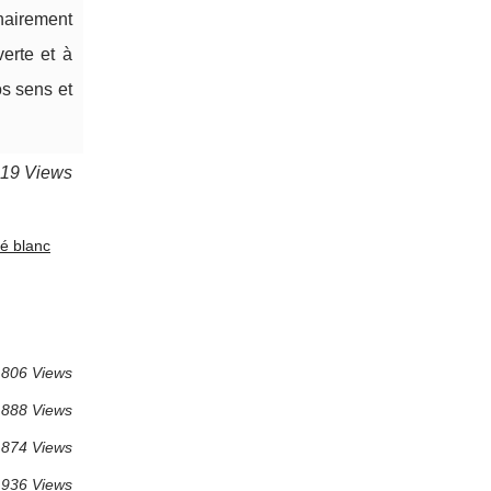
inairement
verte et à
os sens et
819 Views
hé blanc
 806 Views
 888 Views
 874 Views
 936 Views