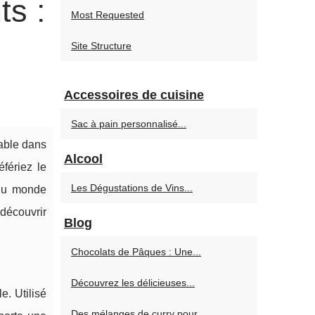
ts :
Most Requested
Site Structure
Accessoires de cuisine
Sac à pain personnalisé...
nable dans
Alcool
fériez le
Les Dégustations de Vins...
 du monde
 découvrir
Blog
Chocolats de Pâques : Une...
Découvrez les délicieuses...
e. Utilisé
Des mélanges de curry pour...