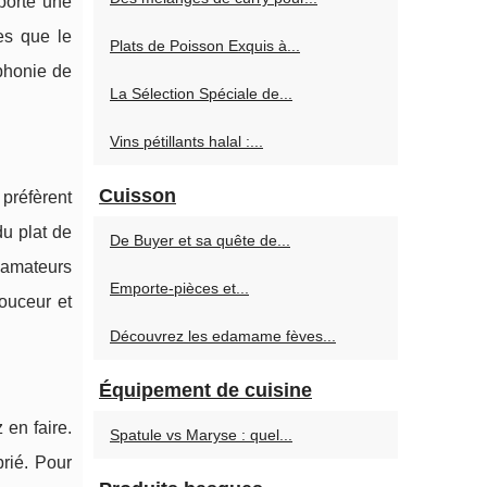
pporte une
les que le
Plats de Poisson Exquis à...
phonie de
La Sélection Spéciale de...
Vins pétillants halal :...
Cuisson
 préfèrent
du plat de
De Buyer et sa quête de...
s amateurs
Emporte-pièces et...
douceur et
Découvrez les edamame fèves...
Équipement de cuisine
 en faire.
Spatule vs Maryse : quel...
prié. Pour