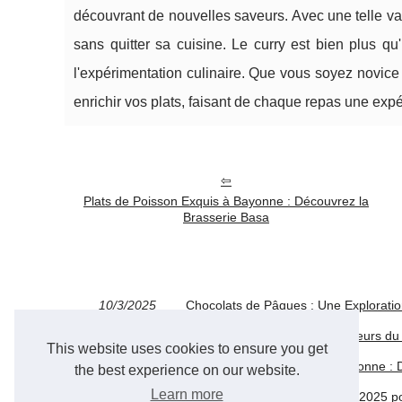
découvrant de nouvelles saveurs. Avec une telle vari
sans quitter sa cuisine. Le curry est bien plus qu
l'expérimentation culinaire. Que vous soyez novice 
enrichir vos plats, faisant de chaque repas une exp
Plats de Poisson Exquis à Bayonne : Découvrez la
Brasserie Basa
10/3/2025
Chocolats de Pâques : Une Exploratio
13/2/2025
Découvrez les délicieuses saveurs du
This website uses cookies to ensure you get
09/1/2025
Plats de Poisson Exquis à Bayonne : 
the best experience on our website.
Learn more
18/11/2024
La Sélection Spéciale de Noël 2025 p