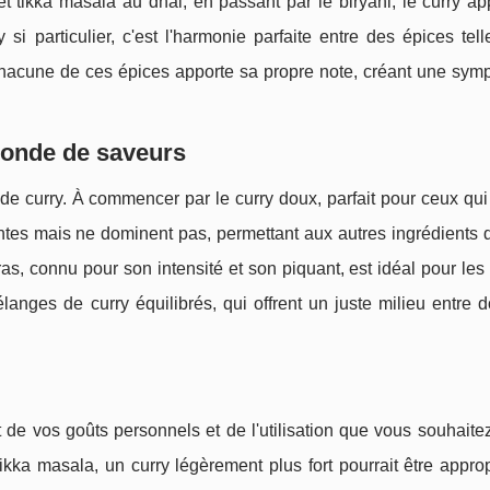
t tikka masala au dhal, en passant par le biryani, le curry a
si particulier, c'est l'harmonie parfaite entre des épices tel
Chacune de ces épices apporte sa propre note, créant une sym
 monde de saveurs
de curry. À commencer par le curry doux, parfait pour ceux qui
ntes mais ne dominent pas, permettant aux autres ingrédients 
as, connu pour son intensité et son piquant, est idéal pour le
langes de curry équilibrés, qui offrent un juste milieu entre 
de vos goûts personnels et de l'utilisation que vous souhaitez
kka masala, un curry légèrement plus fort pourrait être appro